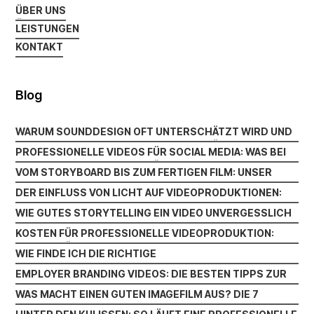
ÜBER UNS
ÜBER UNS
LEISTUNGEN
LEISTUNGEN
KONTAKT
KONTAKT
Blog
WARUM SOUNDDESIGN OFT UNTERSCHÄTZT WIRD UND
WARUM SOUNDDESIGN OFT UNTERSCHÄTZT WIRD UND
DOCH DEN UNTERSCHIED MACHT
PROFESSIONELLE VIDEOS FÜR SOCIAL MEDIA: WAS BEI
DOCH DEN UNTERSCHIED MACHT
PROFESSIONELLE VIDEOS FÜR SOCIAL MEDIA: WAS BEI
INSTAGRAM LINKEDIN UND CO. WIRKLICH ZÄHLT
VOM STORYBOARD BIS ZUM FERTIGEN FILM: UNSER
INSTAGRAM LINKEDIN UND CO. WIRKLICH ZÄHLT
VOM STORYBOARD BIS ZUM FERTIGEN FILM: UNSER
PRODUKTIONSPROZESS
DER EINFLUSS VON LICHT AUF VIDEOPRODUKTIONEN:
PRODUKTIONSPROZESS
DER EINFLUSS VON LICHT AUF VIDEOPRODUKTIONEN:
WAS BELEUCHTUNG WIRKLICH BEWIRKT
WIE GUTES STORYTELLING EIN VIDEO UNVERGESSLICH
WAS BELEUCHTUNG WIRKLICH BEWIRKT
WIE GUTES STORYTELLING EIN VIDEO UNVERGESSLICH
MACHT
KOSTEN FÜR PROFESSIONELLE VIDEOPRODUKTION:
MACHT
KOSTEN FÜR PROFESSIONELLE VIDEOPRODUKTION:
WAS DEIN BUDGET WIRKLICH BEEINFLUSST
WIE FINDE ICH DIE RICHTIGE
WAS DEIN BUDGET WIRKLICH BEEINFLUSST
WIE FINDE ICH DIE RICHTIGE
VIDEOPRODUKTIONSFIRMA? WICHTIGE KRITERIEN IM
EMPLOYER BRANDING VIDEOS: DIE BESTEN TIPPS ZUR
VIDEOPRODUKTIONSFIRMA? WICHTIGE KRITERIEN IM
ÜBERBLICK
EMPLOYER BRANDING VIDEOS: DIE BESTEN TIPPS ZUR
ANSPRACHE VON TOP-TALENTEN
WAS MACHT EINEN GUTEN IMAGEFILM AUS? DIE 7
ÜBERBLICK
ANSPRACHE VON TOP-TALENTEN
WAS MACHT EINEN GUTEN IMAGEFILM AUS? DIE 7
WICHTIGSTEN FAKTOREN