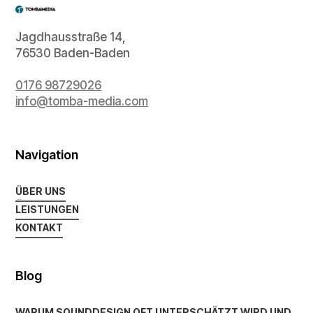
Jagdhausstraße 14,
76530 Baden-Baden
0176 98729026
info@tomba-media.com
Navigation
ÜBER UNS
ÜBER UNS
LEISTUNGEN
LEISTUNGEN
KONTAKT
KONTAKT
Blog
WARUM SOUNDDESIGN OFT UNTERSCHÄTZT WIRD UND