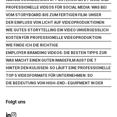
WARUM SOUNDDESIGN OFT UNTERSCHÄTZT WIRD UND
DOCH DEN UNTERSCHIED MACHT
PROFESSIONELLE VIDEOS FÜR SOCIAL MEDIA: WAS BEI
DOCH DEN UNTERSCHIED MACHT
PROFESSIONELLE VIDEOS FÜR SOCIAL MEDIA: WAS BEI
INSTAGRAM LINKEDIN UND CO. WIRKLICH ZÄHLT
VOM STORYBOARD BIS ZUM FERTIGEN FILM: UNSER
INSTAGRAM LINKEDIN UND CO. WIRKLICH ZÄHLT
VOM STORYBOARD BIS ZUM FERTIGEN FILM: UNSER
PRODUKTIONSPROZESS
DER EINFLUSS VON LICHT AUF VIDEOPRODUKTIONEN:
PRODUKTIONSPROZESS
DER EINFLUSS VON LICHT AUF VIDEOPRODUKTIONEN:
WAS BELEUCHTUNG WIRKLICH BEWIRKT
WIE GUTES STORYTELLING EIN VIDEO UNVERGESSLICH
WAS BELEUCHTUNG WIRKLICH BEWIRKT
WIE GUTES STORYTELLING EIN VIDEO UNVERGESSLICH
MACHT
KOSTEN FÜR PROFESSIONELLE VIDEOPRODUKTION:
MACHT
KOSTEN FÜR PROFESSIONELLE VIDEOPRODUKTION:
WAS DEIN BUDGET WIRKLICH BEEINFLUSST
WIE FINDE ICH DIE RICHTIGE
WAS DEIN BUDGET WIRKLICH BEEINFLUSST
WIE FINDE ICH DIE RICHTIGE
VIDEOPRODUKTIONSFIRMA? WICHTIGE KRITERIEN IM
EMPLOYER BRANDING VIDEOS: DIE BESTEN TIPPS ZUR
VIDEOPRODUKTIONSFIRMA? WICHTIGE KRITERIEN IM
ÜBERBLICK
EMPLOYER BRANDING VIDEOS: DIE BESTEN TIPPS ZUR
ANSPRACHE VON TOP-TALENTEN
WAS MACHT EINEN GUTEN IMAGEFILM AUS? DIE 7
ÜBERBLICK
ANSPRACHE VON TOP-TALENTEN
WAS MACHT EINEN GUTEN IMAGEFILM AUS? DIE 7
WICHTIGSTEN FAKTOREN
HINTER DEN KULISSEN: SO LÄUFT EINE PROFESSIONELLE
WICHTIGSTEN FAKTOREN
HINTER DEN KULISSEN: SO LÄUFT EINE PROFESSIONELLE
VIDEOPRODUKTION AB
TOP 5 VIDEOFORMATE FÜR UNTERNEHMEN: SO
VIDEOPRODUKTION AB
TOP 5 VIDEOFORMATE FÜR UNTERNEHMEN: SO
STEIGERN SIE REICHWEITE UND KUNDENBINDUNG
DIE BEDEUTUNG VON HIGH-END- EQUIPMENT IN DER
STEIGERN SIE REICHWEITE UND KUNDENBINDUNG
DIE BEDEUTUNG VON HIGH-END- EQUIPMENT IN DER
VIDEOPRODUKTION: WARUM QUALITÄT DEN
VIDEOPRODUKTION: WARUM QUALITÄT DEN
UNTERSCHIED MACHT
UNTERSCHIED MACHT
Folgt uns