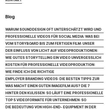
KONTAKT
Blog
WARUM SOUNDDESIGN OFT UNTERSCHÄTZT WIRD UND
WARUM SOUNDDESIGN OFT UNTERSCHÄTZT WIRD UND
DOCH DEN UNTERSCHIED MACHT
PROFESSIONELLE VIDEOS FÜR SOCIAL MEDIA: WAS BEI
DOCH DEN UNTERSCHIED MACHT
PROFESSIONELLE VIDEOS FÜR SOCIAL MEDIA: WAS BEI
INSTAGRAM LINKEDIN UND CO. WIRKLICH ZÄHLT
VOM STORYBOARD BIS ZUM FERTIGEN FILM: UNSER
INSTAGRAM LINKEDIN UND CO. WIRKLICH ZÄHLT
VOM STORYBOARD BIS ZUM FERTIGEN FILM: UNSER
PRODUKTIONSPROZESS
DER EINFLUSS VON LICHT AUF VIDEOPRODUKTIONEN:
PRODUKTIONSPROZESS
DER EINFLUSS VON LICHT AUF VIDEOPRODUKTIONEN:
WAS BELEUCHTUNG WIRKLICH BEWIRKT
WIE GUTES STORYTELLING EIN VIDEO UNVERGESSLICH
WAS BELEUCHTUNG WIRKLICH BEWIRKT
WIE GUTES STORYTELLING EIN VIDEO UNVERGESSLICH
MACHT
KOSTEN FÜR PROFESSIONELLE VIDEOPRODUKTION:
MACHT
KOSTEN FÜR PROFESSIONELLE VIDEOPRODUKTION:
WAS DEIN BUDGET WIRKLICH BEEINFLUSST
WIE FINDE ICH DIE RICHTIGE
WAS DEIN BUDGET WIRKLICH BEEINFLUSST
WIE FINDE ICH DIE RICHTIGE
VIDEOPRODUKTIONSFIRMA? WICHTIGE KRITERIEN IM
EMPLOYER BRANDING VIDEOS: DIE BESTEN TIPPS ZUR
VIDEOPRODUKTIONSFIRMA? WICHTIGE KRITERIEN IM
ÜBERBLICK
EMPLOYER BRANDING VIDEOS: DIE BESTEN TIPPS ZUR
ANSPRACHE VON TOP-TALENTEN
WAS MACHT EINEN GUTEN IMAGEFILM AUS? DIE 7
ÜBERBLICK
ANSPRACHE VON TOP-TALENTEN
WAS MACHT EINEN GUTEN IMAGEFILM AUS? DIE 7
WICHTIGSTEN FAKTOREN
HINTER DEN KULISSEN: SO LÄUFT EINE PROFESSIONELLE
WICHTIGSTEN FAKTOREN
HINTER DEN KULISSEN: SO LÄUFT EINE PROFESSIONELLE
VIDEOPRODUKTION AB
TOP 5 VIDEOFORMATE FÜR UNTERNEHMEN: SO
VIDEOPRODUKTION AB
TOP 5 VIDEOFORMATE FÜR UNTERNEHMEN: SO
STEIGERN SIE REICHWEITE UND KUNDENBINDUNG
DIE BEDEUTUNG VON HIGH-END- EQUIPMENT IN DER