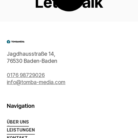
Let's Talk
Jagdhausstraße 14,
76530 Baden-Baden
0176 98729026
info@tomba-media.com
Navigation
ÜBER UNS
ÜBER UNS
LEISTUNGEN
LEISTUNGEN
KONTAKT