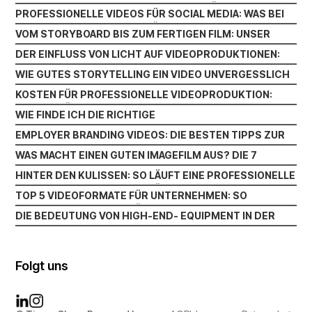
WARUM SOUNDDESIGN OFT UNTERSCHÄTZT WIRD UND
DOCH DEN UNTERSCHIED MACHT
PROFESSIONELLE VIDEOS FÜR SOCIAL MEDIA: WAS BEI
DOCH DEN UNTERSCHIED MACHT
PROFESSIONELLE VIDEOS FÜR SOCIAL MEDIA: WAS BEI
INSTAGRAM LINKEDIN UND CO. WIRKLICH ZÄHLT
VOM STORYBOARD BIS ZUM FERTIGEN FILM: UNSER
INSTAGRAM LINKEDIN UND CO. WIRKLICH ZÄHLT
VOM STORYBOARD BIS ZUM FERTIGEN FILM: UNSER
PRODUKTIONSPROZESS
DER EINFLUSS VON LICHT AUF VIDEOPRODUKTIONEN:
PRODUKTIONSPROZESS
DER EINFLUSS VON LICHT AUF VIDEOPRODUKTIONEN:
WAS BELEUCHTUNG WIRKLICH BEWIRKT
WIE GUTES STORYTELLING EIN VIDEO UNVERGESSLICH
WAS BELEUCHTUNG WIRKLICH BEWIRKT
WIE GUTES STORYTELLING EIN VIDEO UNVERGESSLICH
MACHT
KOSTEN FÜR PROFESSIONELLE VIDEOPRODUKTION:
MACHT
KOSTEN FÜR PROFESSIONELLE VIDEOPRODUKTION:
WAS DEIN BUDGET WIRKLICH BEEINFLUSST
WIE FINDE ICH DIE RICHTIGE
WAS DEIN BUDGET WIRKLICH BEEINFLUSST
WIE FINDE ICH DIE RICHTIGE
VIDEOPRODUKTIONSFIRMA? WICHTIGE KRITERIEN IM
EMPLOYER BRANDING VIDEOS: DIE BESTEN TIPPS ZUR
VIDEOPRODUKTIONSFIRMA? WICHTIGE KRITERIEN IM
ÜBERBLICK
EMPLOYER BRANDING VIDEOS: DIE BESTEN TIPPS ZUR
ANSPRACHE VON TOP-TALENTEN
WAS MACHT EINEN GUTEN IMAGEFILM AUS? DIE 7
ÜBERBLICK
ANSPRACHE VON TOP-TALENTEN
WAS MACHT EINEN GUTEN IMAGEFILM AUS? DIE 7
WICHTIGSTEN FAKTOREN
HINTER DEN KULISSEN: SO LÄUFT EINE PROFESSIONELLE
WICHTIGSTEN FAKTOREN
HINTER DEN KULISSEN: SO LÄUFT EINE PROFESSIONELLE
VIDEOPRODUKTION AB
TOP 5 VIDEOFORMATE FÜR UNTERNEHMEN: SO
VIDEOPRODUKTION AB
TOP 5 VIDEOFORMATE FÜR UNTERNEHMEN: SO
STEIGERN SIE REICHWEITE UND KUNDENBINDUNG
DIE BEDEUTUNG VON HIGH-END- EQUIPMENT IN DER
STEIGERN SIE REICHWEITE UND KUNDENBINDUNG
DIE BEDEUTUNG VON HIGH-END- EQUIPMENT IN DER
VIDEOPRODUKTION: WARUM QUALITÄT DEN
VIDEOPRODUKTION: WARUM QUALITÄT DEN
UNTERSCHIED MACHT
UNTERSCHIED MACHT
Folgt uns